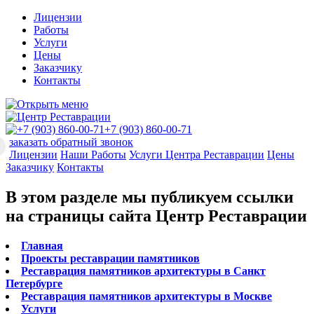
Лицензии
Работы
Услуги
Цены
Заказчику
Контакты
+7 (903) 860-00-71
заказать обратный звонок
Лицензии
Наши Работы
Услуги Центра Реставрации
Цены
Заказчику
Контакты
В этом разделе мы публикуем ссылки
на страницы сайта Центр Реставрации
Главная
Проекты реставрации памятников
Реставрация памятников архитектуры в Санкт
Петербурге
Реставрация памятников архитектуры в Москве
Услуги