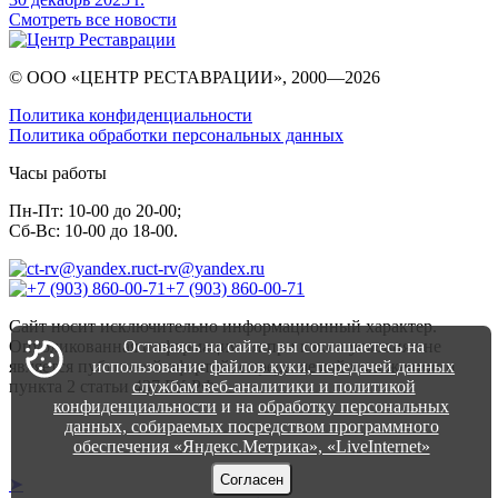
Смотреть все новости
© ООО «ЦЕНТР РЕСТАВРАЦИИ», 2000—
2026
Политика конфиденциальности
Политика обработки персональных данных
Часы работы
Пн-Пт: 10-00 до 20-00;
Сб-Вс: 10-00 до 18-00.
ct-rv@yandex.ru
+7 (903) 860-00-71
Сайт носит исключительно информационный характер.
Опубликованная информация ни при каких условиях не
Оставаясь на сайте, вы соглашаетесь на
является публичной офертой, определяемой положениями
использование
файлов куки, передачей данных
пункта 2 статьи 437 ГК РФ
службам веб-аналитики и политикой
конфиденциальности
и на
обработку персональных
данных, собираемых посредством программного
обеспечения «Яндекс.Метрика», «LiveInternet»
Согласен
➤