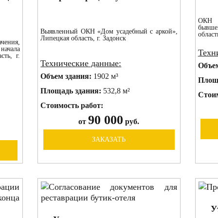
ОКН 
бывше
Выявленный ОКН «Дом усадебный с аркой»,
област
Липецкая область, г. Задонск
ния,
 начала
Техн
сть, г.
Технические данные:
Объе
Объем здания:
1902 м³
Площ
Площадь здания:
532,8 м²
Стоим
Стоимость работ:
90 000
от
руб.
ЗАКАЗАТЬ
У