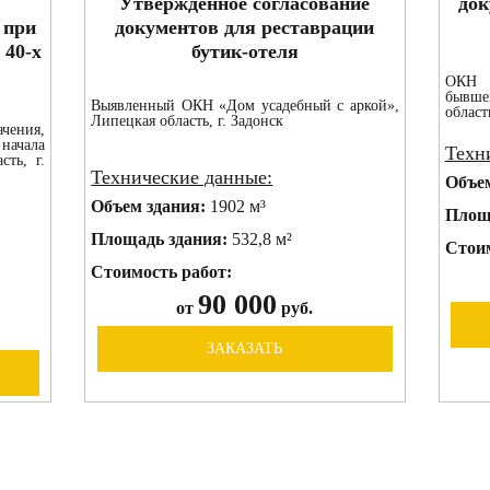
Утвержденное согласование
док
 при
документов для реставрации
 40-х
бутик-отеля
ОКН 
бывше
Выявленный ОКН «Дом усадебный с аркой»,
област
Липецкая область, г. Задонск
ния,
 начала
Техн
сть, г.
Технические данные:
Объе
Объем здания:
1902 м³
Площ
Площадь здания:
532,8 м²
Стоим
Стоимость работ:
90 000
от
руб.
ЗАКАЗАТЬ