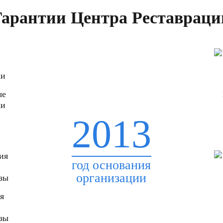
Гарантии Центра Реставраци
ые
ки
2013
год основания
организации
я
зы